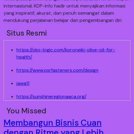
internasional, KDP-Info hadir untuk menyajikan informasi
yang inspiratif, akurat, dan penuh semangat dalam
mendukung perjalanan belajar dan pengembangan diri.
Situs Resmi
https://oko-logic.com/koroneiki-olive-oil-for-
health/
https://www.osrfasteners.com/design
jawa11
https://sunshineregionaaca.org/
You Missed
https://dammam-cleaning.com/
Membangun Bisnis Cuan
bento11
dengan Ritme yang Lebih