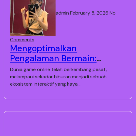
admin
February 5, 2026
No
Comments
Mengoptimalkan
Pengalaman Bermain:
Mengapa Jawa11 Menjadi
Dunia game online telah berkembang pesat,
Pilihan Tepat untuk Game
melampaui sekadar hiburan menjadi sebuah
ekosistem interaktif yang kaya…
Online Anda