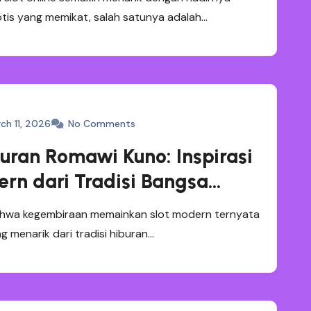
is yang memikat, salah satunya adalah…
ch 11, 2026
No Comments
buran Romawi Kuno: Inspirasi
ern dari Tradisi Bangsa
ahwa kegembiraan memainkan slot modern ternyata
ng menarik dari tradisi hiburan…