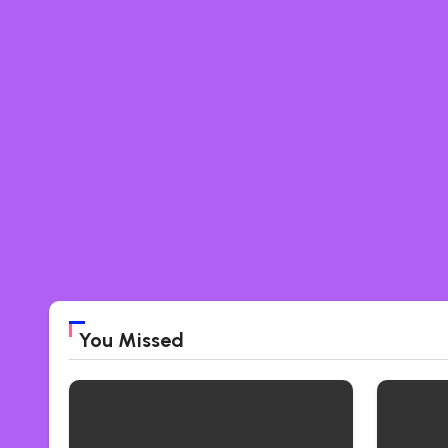
You Missed