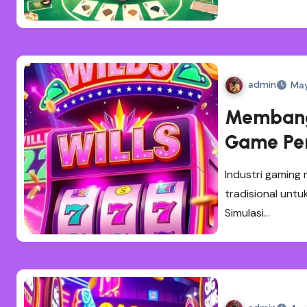
admin
May
Membangu
Game Pe
Industri gaming
tradisional untu
Simulasi…