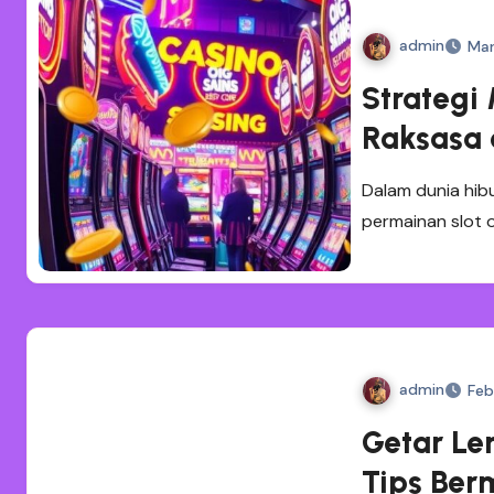
admin
Mar
Strategi
Raksasa d
Dalam dunia hib
permainan slot o
admin
Feb
Getar Le
Tips Ber