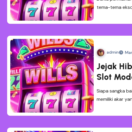
tema-tema eksot
admin
Mar
Jejak Hi
Slot Mod
Caesar
Siapa sangka b
memiliki akar ya