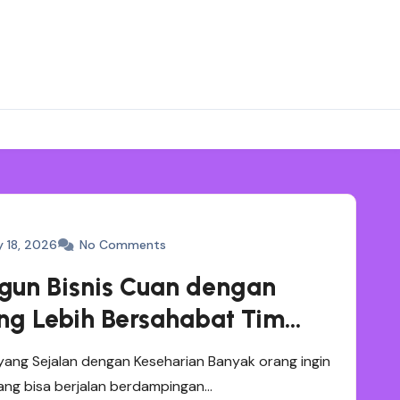
 18, 2026
No Comments
un Bisnis Cuan dengan
ng Lebih Bersahabat Tim
aha 10 Mei 2026
ang Sejalan dengan Keseharian Banyak orang ingin
yang bisa berjalan berdampingan…