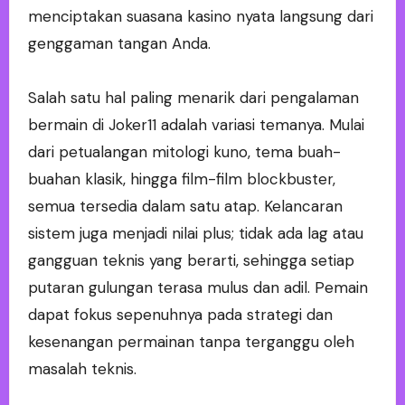
menciptakan suasana kasino nyata langsung dari
genggaman tangan Anda.
Salah satu hal paling menarik dari pengalaman
bermain di Joker11 adalah variasi temanya. Mulai
dari petualangan mitologi kuno, tema buah-
buahan klasik, hingga film-film blockbuster,
semua tersedia dalam satu atap. Kelancaran
sistem juga menjadi nilai plus; tidak ada lag atau
gangguan teknis yang berarti, sehingga setiap
putaran gulungan terasa mulus dan adil. Pemain
dapat fokus sepenuhnya pada strategi dan
kesenangan permainan tanpa terganggu oleh
masalah teknis.