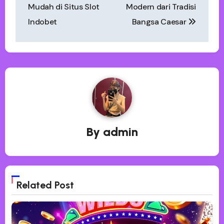
Mudah di Situs Slot
Modern dari Tradisi
Indobet
Bangsa Caesar
By
admin
Related Post