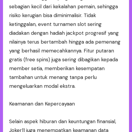
sebagian kecil dari kekalahan pemain, sehingga
risiko kerugian bisa diminimalisir. Tidak
ketinggalan, event turnamen slot sering
diadakan dengan hadiah jackpot progresif yang
nilainya terus bertambah hingga ada pemenang
yang berhasil memecahkannya. Fitur putaran
gratis (free spins) juga sering dibagikan kepada
member setia, memberikan kesempatan
tambahan untuk menang tanpa perlu
mengeluarkan modal ekstra.
Keamanan dan Kepercayaan
Selain aspek hiburan dan keuntungan finansial,
Joker11 juga menempatkan keamanan data